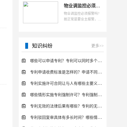
物业调监控必须报警吗？丢东西物业不给调监控合法吗？
物业调监控必须报警吗?
按正常是要业主报警，由
警察一起前往调取监控
知识纠纷
更多>>
哪些可以申请专利？专利可以同时多个人一起申请吗？
专利申请收费标准是怎样的？申请不同类型的专利所需要的钱不同
专利实施许可合同让与人有哪些主要义务？专利实施许可合同与专利许可合同有什么区别？
哪些情形实施专利强制许可？专利强制许可的前提条件是什么？
专利无效的法律后果有哪些？专利的无效情形有哪些？
专利驳回复审具体有多长时间？哪些情况下专利申请可能被驳回？