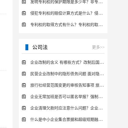
发明专利权的保护期限是多少年？非专利发明人是否有专利申请权？
侵犯专利权的赔偿计算方式是什么？侵犯专利权的诉讼时效为多长时间？
专利权的取得方式有什么？专利权的取得的手续
公司法
更多>>
企业改制的含义 有哪些方式？改制后国企员工属于什么性质？
民营企业改制中的隐形债务问题 面对隐形债务问题应该如何解决？
旅行社经营范围变更的审核告知事项 旅游业的发展现状和趋势
企业无常加班是否可以匿名举报？强制加班公司没有加班费怎么办？
企业清理欠款时应注意什么问题？企业短期借款需要注意哪些事项？
什么是中小企业集合票据和超级短期融资券？一起来了解一下吧！