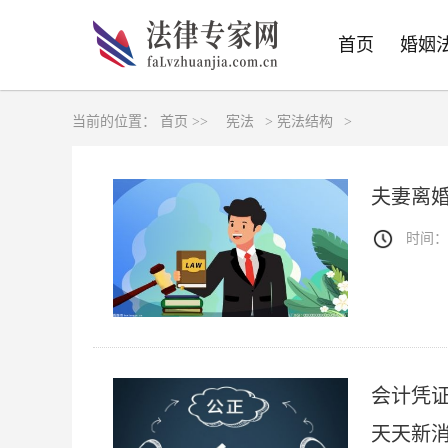
首页
婚姻
当前的位置：
首页 >>
宪法
>
宪法结构
>
夫妻离
时间：20
会计凭
天天新