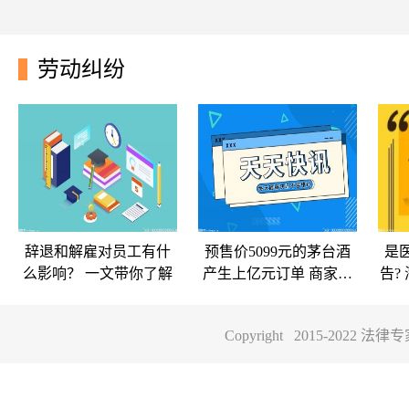
劳动纠纷
辞退和解雇对员工有什
预售价5099元的茅台酒
是
么影响？ 一文带你了解
产生上亿元订单 商家起
告?
诉撤销买卖合同
Copyright 2015-2022
辞退和解雇对员工
预售价5099元的茅
是
有什么影响？ 一文
台酒产生上亿元订
业
带你了解
单 商家起诉撤销买
察
一、辞退和解雇对员工有
预售价5099元的茅台酒，
海