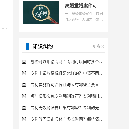
婚登记。重婚是无效婚姻
离婚重婚案件可以同时起诉吗？重婚罪离婚财产如何分配？
的原因，这种违法结合
一、离婚重婚案件可以同
时起诉吗一方因为重婚导
致夫妻关系出现裂痕，没
有过错的一方选择离婚同
时想要控诉对方重婚的，
或者是在重婚案件当中
知识纠纷
更多>>
哪些可以申请专利？专利可以同时多个人一起申请吗？
专利申请收费标准是怎样的？申请不同类型的专利所需要的钱不同
专利实施许可合同让与人有哪些主要义务？专利实施许可合同与专利许可合同有什么区别？
哪些情形实施专利强制许可？专利强制许可的前提条件是什么？
专利无效的法律后果有哪些？专利的无效情形有哪些？
专利驳回复审具体有多长时间？哪些情况下专利申请可能被驳回？