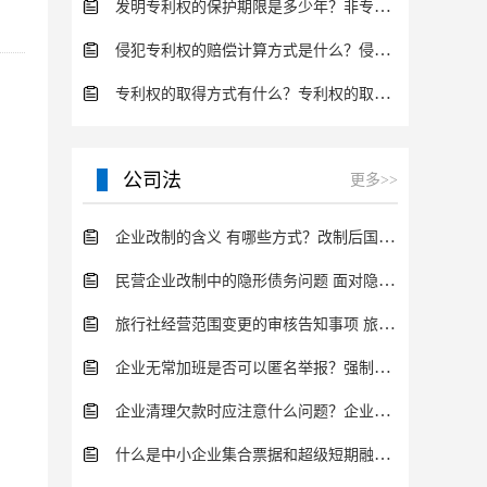
发明专利权的保护期限是多少年？非专利发明人是否有专利申请权？
侵犯专利权的赔偿计算方式是什么？侵犯专利权的诉讼时效为多长时间？
专利权的取得方式有什么？专利权的取得的手续
公司法
更多>>
企业改制的含义 有哪些方式？改制后国企员工属于什么性质？
民营企业改制中的隐形债务问题 面对隐形债务问题应该如何解决？
旅行社经营范围变更的审核告知事项 旅游业的发展现状和趋势
企业无常加班是否可以匿名举报？强制加班公司没有加班费怎么办？
企业清理欠款时应注意什么问题？企业短期借款需要注意哪些事项？
什么是中小企业集合票据和超级短期融资券？一起来了解一下吧！