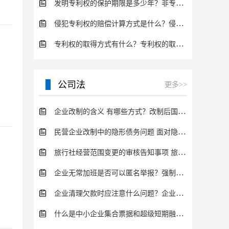
发明专利权的保护期限是多少年？非专利发明人是否有专利申请权？
侵犯专利权的赔偿计算方式是什么？侵犯专利权的诉讼时效为多长时间？
专利权的取得方式有什么？专利权的取得的手续
公司法
更多>>
企业改制的含义 有哪些方式？改制后国企员工属于什么性质？
民营企业改制中的隐形债务问题 面对隐形债务问题应该如何解决？
旅行社经营范围变更的审核告知事项 旅游业的发展现状和趋势
企业无常加班是否可以匿名举报？强制加班公司没有加班费怎么办？
企业清理欠款时应注意什么问题？企业短期借款需要注意哪些事项？
什么是中小企业集合票据和超级短期融资券？一起来了解一下吧！