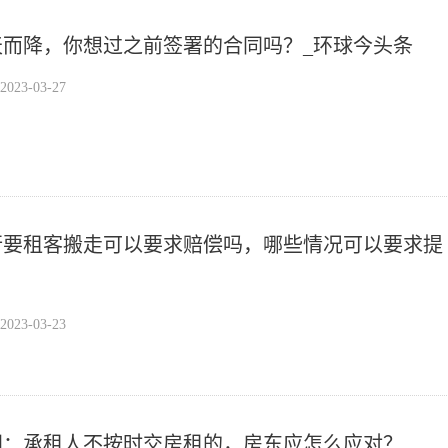
天而降，你想过之前签署的合同吗？_环球今头条
23-03-27
行要租客搬走可以要求赔偿吗，哪些情况可以要求提
？
23-03-23
闻：承租人不按时交房租的，房东应怎么应对？