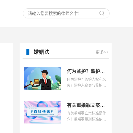
婚姻法
更多>>
何为监护？监护人权利义务？监护人变更与监护权转移？夫妻离婚，监护权判给谁？
何为监护？监护人权利义
务？监护人变更与监护权
转移？夫妻离婚，监护权
判给谁？定义：护权是监
护人对于未成年人和精神
有关重婚罪立案标准是什么？重婚罪量刑标准依据哪条法律？
病人等无民事行为能力
有关重婚罪立案标准是什
么？重婚罪量刑标准依据
哪条法律？重婚罪立案标
准：有下列情形的应予立